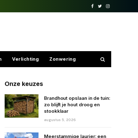
Facebook
Twitter
Instagram
n
Verlichting
Zonwering
Onze keuzes
Brandhout opslaan in de tuin:
zo blijft je hout droog en
stookklaar
augustus 5, 2026
Meerstammige laurier: een