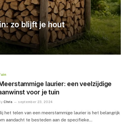
: zo blijft je hout
Tuin
Meerstammige laurier: een veelzijdige
aanwinst voor je tuin
By
Chris
september 23, 2024
Bij het telen van een meerstammige laurier is het belangrijk
om aandacht te besteden aan de specifieke…