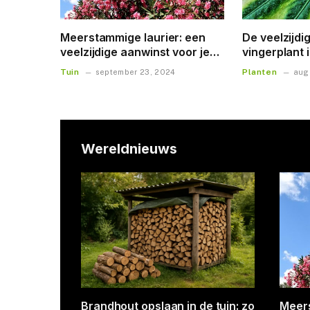
Meerstammige laurier: een
De veelzijdi
veelzijdige aanwinst voor je
vingerplant i
tuin
Tuin
Planten
september 23, 2024
aug
Wereldnieuws
gen: de
Kruidenplanten voor de keuken
Grote