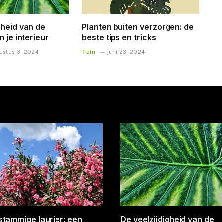
gheid van de
Planten buiten verzorgen: de
n je interieur
beste tips en tricks
Tuin
ustus 3, 2024
juni 23, 2024
 bloempotten voor elke
Efficiënt tuinieren met ac