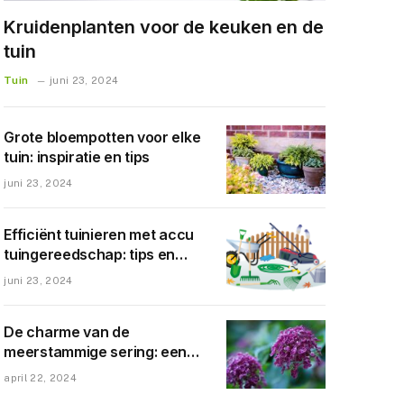
Kruidenplanten voor de keuken en de
tuin
Tuin
juni 23, 2024
Grote bloempotten voor elke
tuin: inspiratie en tips
juni 23, 2024
Efficiënt tuinieren met accu
tuingereedschap: tips en
voordelen
juni 23, 2024
De charme van de
meerstammige sering: een
genot voor elke
april 22, 2024
tuinliefhebber