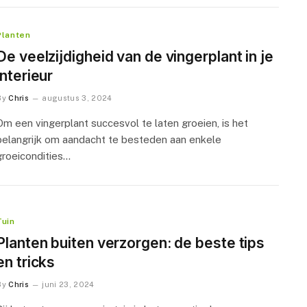
Planten
De veelzijdigheid van de vingerplant in je
interieur
By
Chris
augustus 3, 2024
Om een vingerplant succesvol te laten groeien, is het
belangrijk om aandacht te besteden aan enkele
groeicondities…
Tuin
Planten buiten verzorgen: de beste tips
en tricks
By
Chris
juni 23, 2024