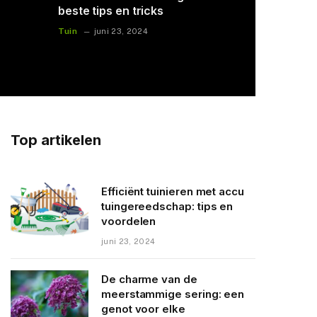
meerstammige sering: een
blijft je h
genot voor elke tuinliefhebber
stookklaa
Planten
Tuin
4
april 22, 2024
augu
Top artikelen
Efficiënt tuinieren met accu
tuingereedschap: tips en
voordelen
juni 23, 2024
De charme van de
meerstammige sering: een
genot voor elke