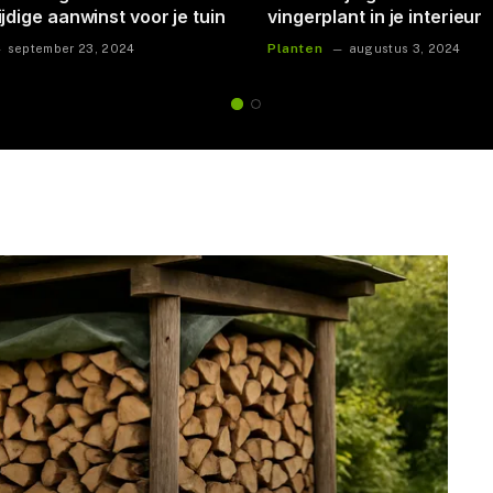
inspiratie en tips
tuingereedschap: tips en
voordelen
n
Tuin accessoires
juni 23, 2024
juni 23, 202