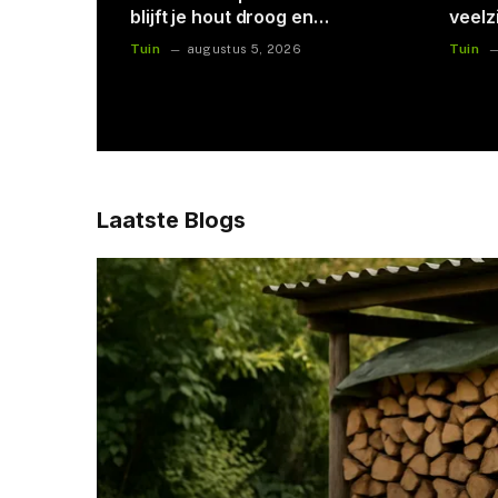
en de tuin
tuin: 
Tuin
Plante
juni 23, 2024
Laatste Blogs