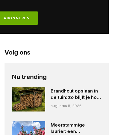
Volg ons
Nu trending
Brandhout opslaan in
de tuin: zo blijft je hout
droog en stookklaar
augustus 5, 2026
Meerstammige
laurier: een