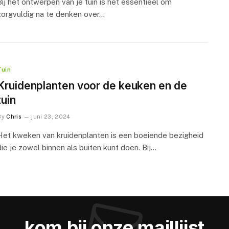
Bij het ontwerpen van je tuin is het essentieel om
zorgvuldig na te denken over…
Tuin
Kruidenplanten voor de keuken en de
tuin
By
Chris
juni 23, 2024
Het kweken van kruidenplanten is een boeiende bezigheid
die je zowel binnen als buiten kunt doen. Bij…
kom bij onze maillijst