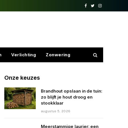
Facebook
Twitter
Instagram
n
Verlichting
Zonwering
Onze keuzes
Brandhout opslaan in de tuin:
zo blijft je hout droog en
stookklaar
augustus 5, 2026
Meerstammige laurier: een