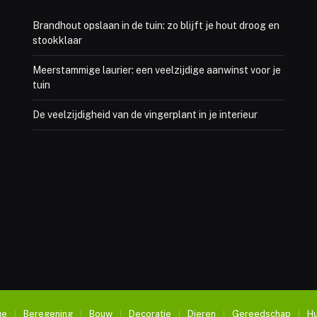
Brandhout opslaan in de tuin: zo blijft je hout droog en
stookklaar
Meerstammige laurier: een veelzijdige aanwinst voor je
tuin
De veelzijdigheid van de vingerplant in je interieur
ue
Beregening
Bouw
Decoratie
Dieren
Gereedschap
Hu