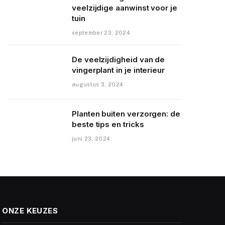
veelzijdige aanwinst voor je
tuin
september 23, 2024
De veelzijdigheid van de
vingerplant in je interieur
augustus 3, 2024
Planten buiten verzorgen: de
beste tips en tricks
juni 23, 2024
ONZE KEUZES