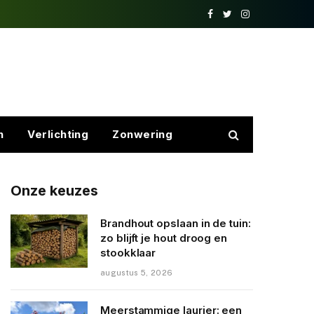
Facebook
Twitter
Instagram
n
Verlichting
Zonwering
Onze keuzes
Brandhout opslaan in de tuin:
zo blijft je hout droog en
stookklaar
augustus 5, 2026
Meerstammige laurier: een