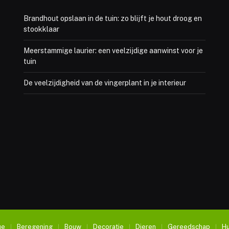
Brandhout opslaan in de tuin: zo blijft je hout droog en
stookklaar
Meerstammige laurier: een veelzijdige aanwinst voor je
tuin
De veelzijdigheid van de vingerplant in je interieur
ue
Beregening
Bouw
Decoratie
Dieren
Gereedschap
Hu